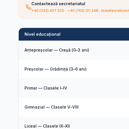
Contactează secretariatul
+40 (332) 407 520
·
+40 (743) 121 248
·
liceulteoretic
Nivel educațional
Antepreșcolar — Creșă (0–3 ani)
Preșcolar — Grădiniță (3–6 ani)
Primar — Clasele I–IV
Gimnazial — Clasele V–VIII
Liceal — Clasele IX–XII