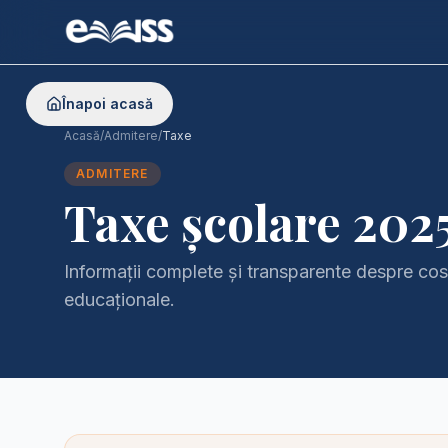
Înapoi acasă
Acasă
/
Admitere
/
Taxe
ADMITERE
Taxe școlare 20
Informații complete și transparente despre cost
educaționale.