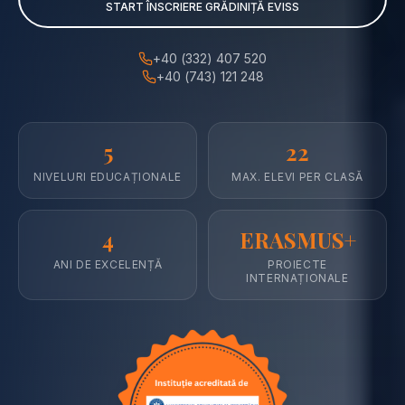
START ÎNSCRIERE GRĂDINIȚĂ EVISS
Liceul Teoretic Eviss este un liceu privat și o școală privat
+40 (332) 407 520
+40 (743) 121 248
5
22
NIVELURI EDUCAȚIONALE
MAX. ELEVI PER CLASĂ
4
ERASMUS+
ANI DE EXCELENȚĂ
PROIECTE
INTERNAȚIONALE