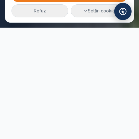
Refuz
Setări cookie
DESPRE NOI
Bine ați venit la
Liceul EVISS
Liceul Teoretic „EVISS” este organizat în cadrul
Asociației „Educație, Voluntariat, Implicare Socială și
Sănătate” Iași — la inițiativa unui grup de specialiști în
educație care doresc promovarea științei de calitate și
a unei culturi moderne, de la grădiniță până la liceu.