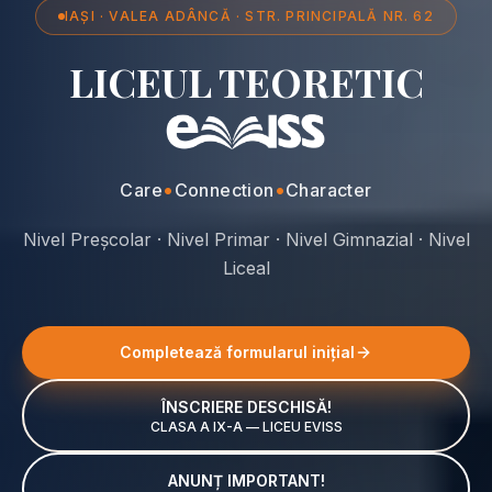
IAȘI · VALEA ADÂNCĂ · STR. PRINCIPALĂ NR. 62
LICEUL TEORETIC
•
•
Care
Connection
Character
Nivel Preșcolar · Nivel Primar · Nivel Gimnazial · Nivel
Liceal
Completează formularul inițial
ÎNSCRIERE DESCHISĂ!
CLASA A IX-A — LICEU EVISS
ANUNȚ IMPORTANT!