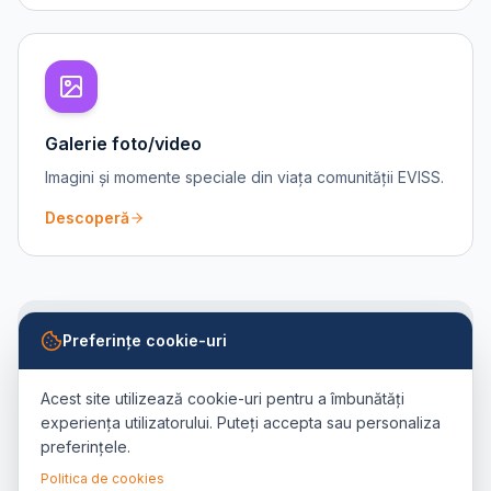
Galerie foto/video
Imagini și momente speciale din viața comunității EVISS.
Descoperă
Preferințe cookie-uri
Vrei să afli mai mult?
Explorează activitățile, proiectele și
Acest site utilizează cookie-uri pentru a îmbunătăți
evenimentele care fac viața la EVISS unică.
experiența utilizatorului. Puteți accepta sau personaliza
preferințele.
Contactează-ne
Politica de cookies