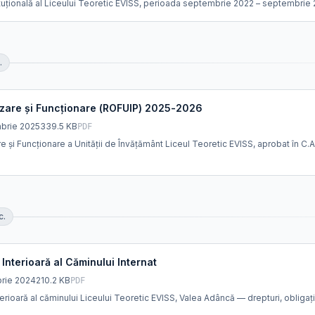
tuțională al Liceului Teoretic EVISS, perioada septembrie 2022 – septembrie 
.
zare și Funcționare (ROFUIP) 2025-2026
brie 2025
339.5 KB
PDF
și Funcționare a Unității de Învățământ Liceul Teoretic EVISS, aprobat în C.A.
c
.
nterioară al Căminului Internat
rie 2024
210.2 KB
PDF
ioară al căminului Liceului Teoretic EVISS, Valea Adâncă — drepturi, obligații 