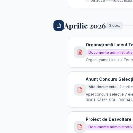
14.08.2026 — Proiect Eras
Aprilie 2026
3
doc
.
Organigramă Liceul Te
Documente administrativ
Organigrama Liceului Teore
Anunț Concurs Selecți
Alte documente
2 aprili
Apel concurs selecție 7 elev
RO01-KA122-SCH-000342
Proiect de Dezvoltare
Documente administrativ