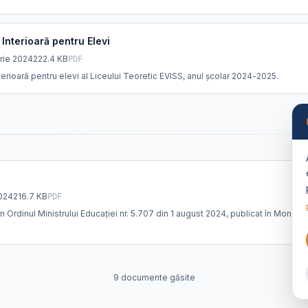
Interioară pentru Elevi
rie 2024
222.4 KB
PDF
rioară pentru elevi al Liceului Teoretic EVISS, anul școlar 2024-2025.
2024
216.7 KB
PDF
n Ordinul Ministrului Educației nr. 5.707 din 1 august 2024, publicat în Monitorul
9
document
e
găsite