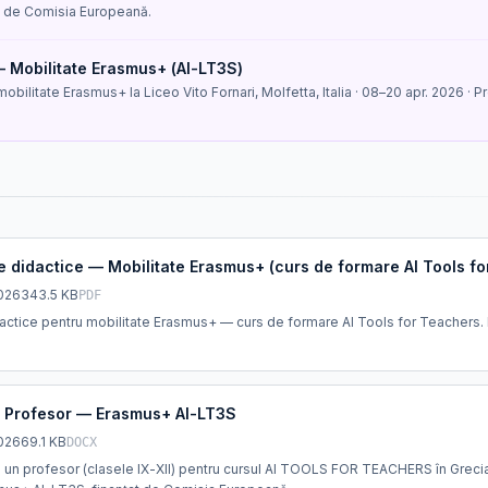
t de Comisia Europeană.
— Mobilitate Erasmus+ (AI-LT3S)
obilitate Erasmus+ la Liceo Vito Fornari, Molfetta, Italia · 08–20 apr. 2026 ·
re didactice — Mobilitate Erasmus+ (curs de formare AI Tools f
026
343.5 KB
PDF
dactice pentru mobilitate Erasmus+ — curs de formare AI Tools for Teachers
e Profesor — Erasmus+ AI-LT3S
026
69.1 KB
DOCX
un profesor (clasele IX-XII) pentru cursul AI TOOLS FOR TEACHERS în Grecia (