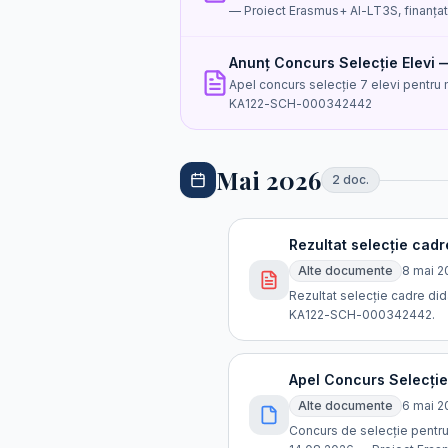
— Proiect Erasmus+ AI-LT3S, finanța
Anunț Concurs Selecție Elevi 
Apel concurs selecție 7 elevi pentru m
KA122-SCH-000342442
Mai 2026
2
doc
.
Rezultat selecție cad
Alte documente
8 mai 2
Rezultat selecție cadre di
KA122-SCH-000342442.
Apel Concurs Selecți
Alte documente
6 mai 2
Concurs de selecție pentru 