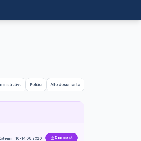
inistrative
Politici
Alte documente
Descarcă
aterini), 10-14.08.2026