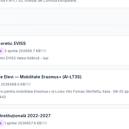
mus+ AI-LT3S, finanțat de Comisia Europeană.
oretic EVISS
e
3 aprilie 2026
66.7 KB
PDF
tic EVISS Valea Adâncă - Iași
e Elevi — Mobilitate Erasmus+ (AI-LT3S)
e 2026
468.0 KB
PDF
i pentru mobilitate Erasmus+ la Liceo Vito Fornari, Molfetta, Italia · 08–20 ap
442
 Instituțională 2022-2027
e
1 aprilie 2026
657.9 KB
PDF