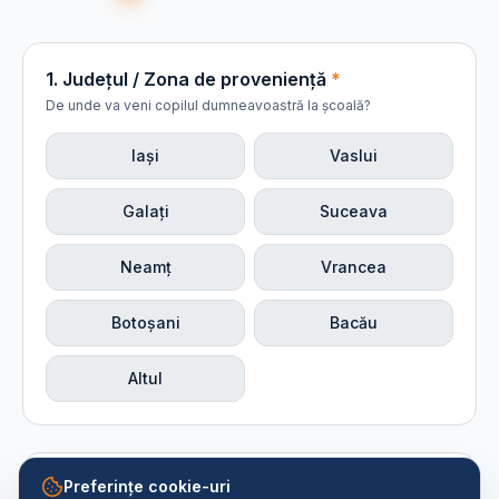
1. Județul / Zona de proveniență
*
De unde va veni copilul dumneavoastră la școală?
Iași
Vaslui
Galați
Suceava
Neamț
Vrancea
Botoșani
Bacău
Altul
Preferințe cookie-uri
2. Genul copilului
*