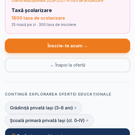
Oferta educațională 2026–2027 în curs de actualizare
Taxă școlarizare
1800 taxa de scolarizare
25 masă pe zi · 300 taxa de inscriere
Înscrie-te acum →
← Înapoi la ofertă
CONTINUĂ EXPLORAREA OFERTEI EDUCAȚIONALE
Grădiniță privată Iași (3–6 ani)
Școală primară privată Iași (cl. 0–IV)
Gimnaziu privat Iași (cl. V–VIII)