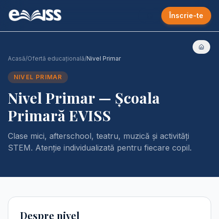
Înscrie-te
Acasă
/
Ofertă educațională
/
Nivel Primar
NIVEL PRIMAR
Nivel Primar — Școala
Primară EVISS
Clase mici, afterschool, teatru, muzică și activități
STEM. Atenție individualizată pentru fiecare copil.
Despre nivel