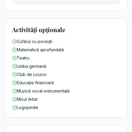
Activități opționale
Cufărul cu povești
Matematică aprofundată
Teatru
Limba germană
Club de Licurici
Educație financiară
Muzică vocal-instrumentală
Micul Artist
Logopedie